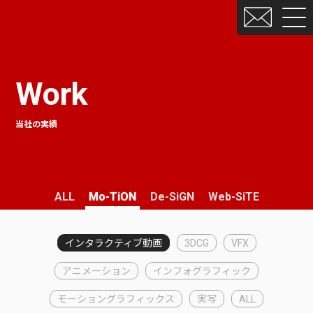
Work
当社の実績
ALL
Mo-TiON
De-SiGN
Web-SiTE
インタラクティブ動画
3DCG
VFX
アニメーション
インフォグラフィック
モーショングラフィックス
実写
ALL