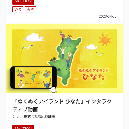
Mo-TiON
VFX
実写
2023-04-05
「ぬくぬくアイランド ひなた」インタラク
ティブ動画
株式会社髙尾薬舗
Mo-TiON