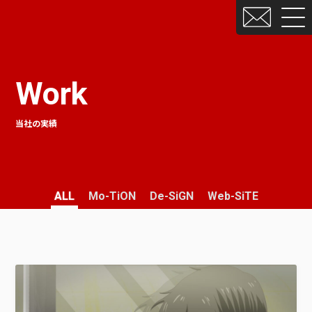
Work
当社の実績
ALL
Mo-TiON
De-SiGN
Web-SiTE