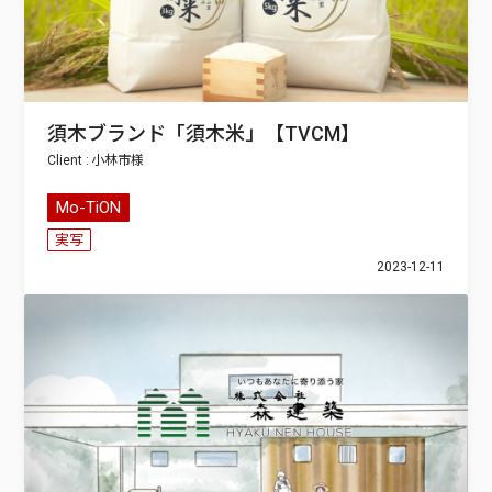
須木ブランド「須木米」【TVCM】
小林市
Mo-TiON
実写
2023-12-11