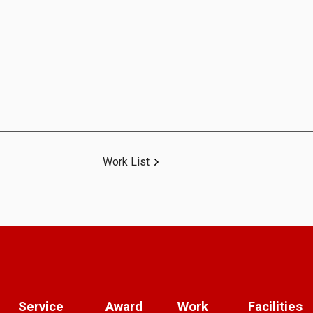
Work List
Service
Award
Work
Facilities