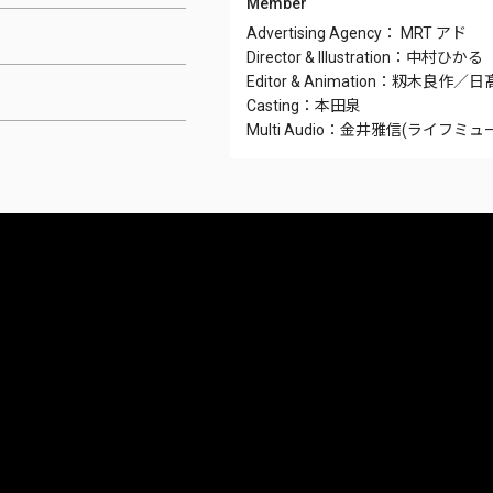
Member
Advertising Agency： MRT アド
Director & Illustration：中村ひかる
Editor & Animation：籾木良作／
Casting：本田泉
Multi Audio：金井雅信(ライフミ