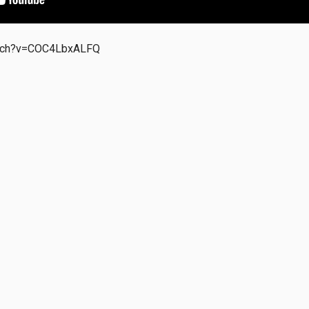
atch?v=COC4LbxALFQ