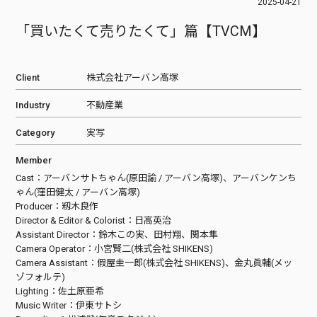
2025-04-21
「買いたくて売りたくて」篇【TVCM】
Client
株式会社アーバン高塚
Industry
不動産業
Category
実写
Member
Cast：アーバンサトちゃん(原田諭 / アーバン高塚)、アーバンケンち
ゃん(窪田健太 / アーバン高塚)
Producer：籾木良作
Director & Editor & Colorist：日高英治
Assistant Director：鈴木この実、田村翔、関本隼
Camera Operator：小宮賢二(株式会社 SHIKENS)
Camera Assistant：假屋圭一郎(株式会社 SHIKENS)、金丸眞輔(メッ
ゾフォルテ)
Lighting：佐土原亜希
Music Writer：伊東サトシ