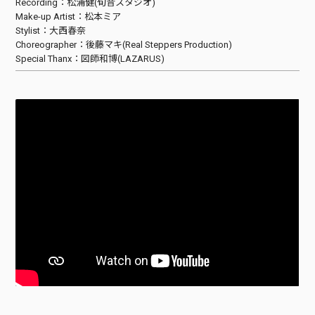
Recording：松浦健(旬音スタジオ)
Make-up Artist：松本ミア
Stylist：大西春奈
Choreographer：後藤マキ(Real Steppers Production)
Special Thanx：図師和博(LAZARUS)